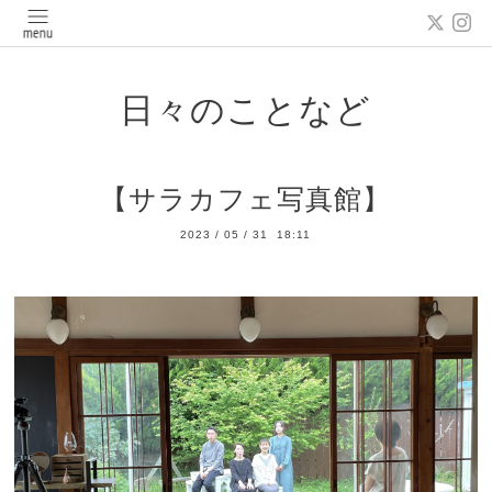
日々のことなど
【サラカフェ写真館】
2023
/
05
/
31 18:11