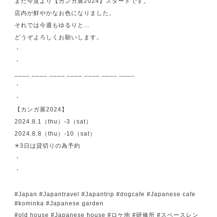
また今度より【カンガ展2024】スタートです。
店内が鮮やかなお色になりました。
それでは今週もゆるりと…
どうぞよろしくお願いします。
・
・
____ ____ ____ ____ ____ ____ ____
・
・
【カンガ展2024】
2024.8.1（thu）-3（sat）
2024.8.8（thu）-10（sat）
✳︎3日は貸切りの為予約
・
・
#Japan #Japantravel #Japantrip #dogcafe #Japanese cafe
#kominka #Japanese garden
#old house #Japanese house #ロケ地 #研修所 #スペースレン