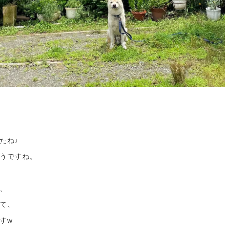
たね♩
うですね。
、
て、
すw