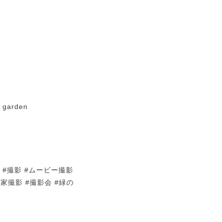
 garden
ース #撮影 #ムービー撮影
民家撮影 #撮影会 #緑の